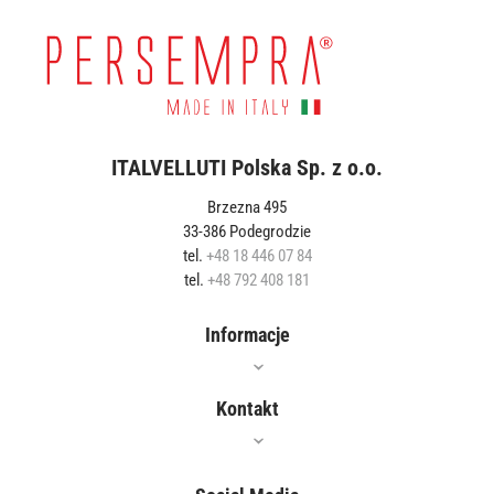
ITALVELLUTI Polska Sp. z o.o.
Brzezna 495
33-386 Podegrodzie
tel.
+48 18 446 07 84
tel.
+48 792 408 181
Informacje
Oferta
Kontakt
Jak czyścić?
Gdzie kupić?