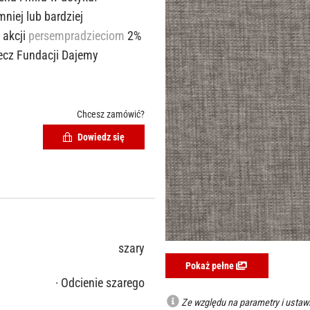
niej lub bardziej
 akcji
persempradzieciom
2%
ecz Fundacji Dajemy
Chcesz zamówić?
Dowiedz się
szary
Pokaż pełne
· Odcienie szarego
Ze względu na parametry i ustawi