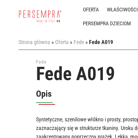
OFERTA
WŁAŚCIWOŚCI
PERSEMPRA DZIECIOM
Strona główna
»
Oferta
»
Fede
»
Fede A019
Fede
Fede A019
Opis
Syntetyczne, szenilowe włókno i prosty, prostop
zaznaczający się w strukturze tkaniny. Uroku do
zaakcentowany poprzeczny prążek. Lekka, moc