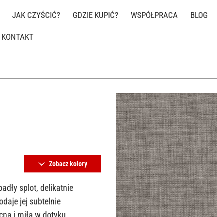
JAK CZYŚCIĆ?
GDZIE KUPIĆ?
WSPÓŁPRACA
BLOG
KONTAKT
Zobacz kolory
adły splot, delikatnie
daje jej subtelnie
na i miła w dotyku.