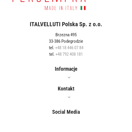
ITALVELLUTI Polska Sp. z o.o.
Brzezna 495
33-386 Podegrodzie
tel.
+48 18 446 07 84
tel.
+48 792 408 181
Informacje
Oferta
Kontakt
Jak czyścić?
Gdzie kupić?
Social Media
Właściwości
Blog
Polityka prywatności