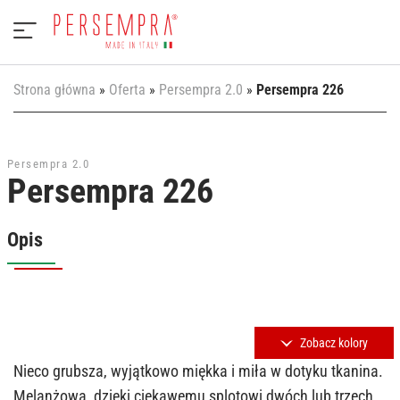
Strona główna
»
Oferta
»
Persempra 2.0
»
Persempra 226
Persempra 2.0
Persempra 226
Opis
Zobacz kolory
Nieco grubsza, wyjątkowo miękka i miła w dotyku tkanina.
Melanżowa, dzięki ciekawemu splotowi dwóch lub trzech