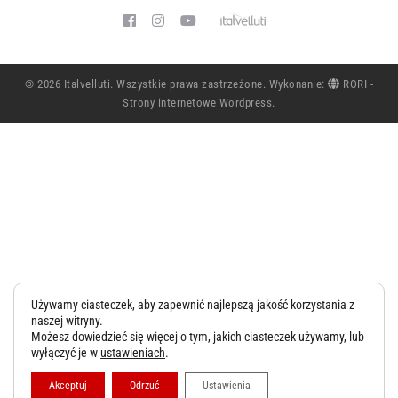
Współpraca
Kontakt
© 2026 Italvelluti. Wszystkie prawa zastrzeżone. Wykonanie:
RORI -
Strony internetowe Wordpress
.
Używamy ciasteczek, aby zapewnić najlepszą jakość korzystania z
naszej witryny.
Możesz dowiedzieć się więcej o tym, jakich ciasteczek używamy, lub
wyłączyć je w
ustawieniach
.
Akceptuj
Odrzuć
Ustawienia