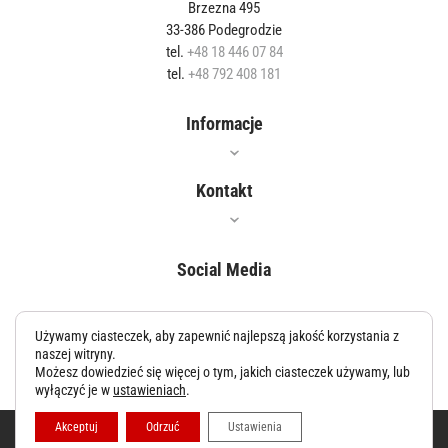
Brzezna 495
33-386 Podegrodzie
tel.
+48 18 446 07 84
tel.
+48 792 408 181
Informacje
Oferta
Kontakt
Jak czyścić?
Gdzie kupić?
Social Media
Właściwości
Blog
Polityka prywatności
Używamy ciasteczek, aby zapewnić najlepszą jakość korzystania z
Współpraca
naszej witryny.
Możesz dowiedzieć się więcej o tym, jakich ciasteczek używamy, lub
wyłączyć je w
ustawieniach
.
Kontakt
Akceptuj
Odrzuć
Ustawienia
© 2026 Italvelluti. Wszystkie prawa zastrzeżone. Wykonanie:
RORI -