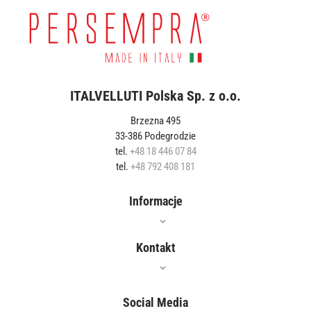
ITALVELLUTI Polska Sp. z o.o.
Brzezna 495
33-386 Podegrodzie
tel.
+48 18 446 07 84
tel.
+48 792 408 181
Informacje
Oferta
Kontakt
Jak czyścić?
Gdzie kupić?
Social Media
Właściwości