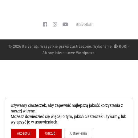
Blog
Polityka prywatności
Współpraca
Kontakt
© 2026 Italvelluti. Wszystkie prawa zastrzeżone. Wykonanie:
RORI -
Strony internetowe Wordpress
.
Używamy ciasteczek, aby zapewnić najlepszą jakość korzystania z
naszej witryny.
Możesz dowiedzieć się więcej o tym, jakich ciasteczek używamy, lub
wyłączyć je w
ustawieniach
.
Akceptuj
Odrzuć
Ustawienia