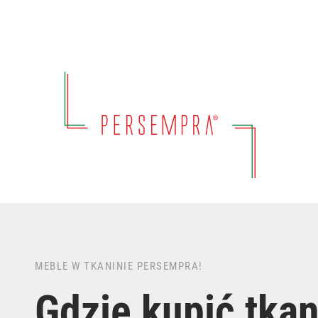
MEBLE W TKANINIE PERSEMPRA!
Gdzie kupić tka