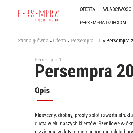
OFERTA
WŁAŚCIWOŚCI
PERSEMPRA DZIECIOM
Strona główna
»
Oferta
»
Persempra 1.0
»
Persempra 
Persempra 1.0
Persempra 2
Opis
Klasyczny, drobny, prosty splot i zwarta struktu
gusta wielu naszych klientów. Szenilowe włókn
przyjemne w dotyku runo, a bogata paleta bar