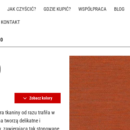
JAK CZYŚCIĆ?
GDZIE KUPIĆ?
WSPÓŁPRACA
BLOG
KONTAKT
20
0
Zobacz kolory
ra tkaniny od razu trafiła w
a tworzą delikatne i
w, zawierająca tak stonowane,