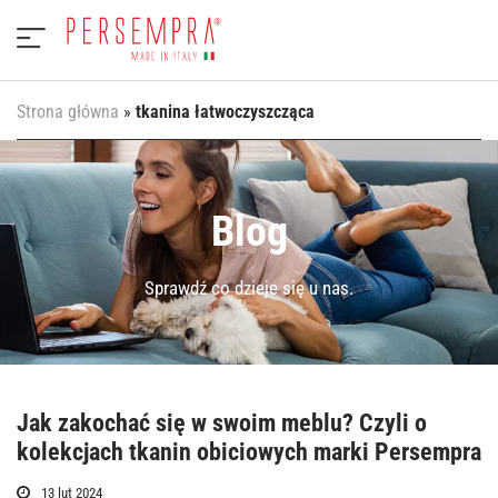
Strona główna
»
tkanina łatwoczyszcząca
Blog
Sprawdź co dzieje się u nas.
Jak zakochać się w swoim meblu? Czyli o
kolekcjach tkanin obiciowych marki Persempra
13 lut 2024