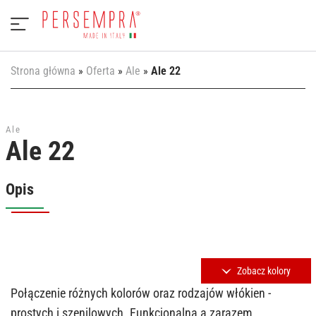
Strona główna
»
Oferta
»
Ale
»
Ale 22
Ale
Ale 22
Opis
Zobacz kolory
Połączenie różnych kolorów oraz rodzajów włókien -
prostych i szenilowych. Funkcjonalna a zarazem