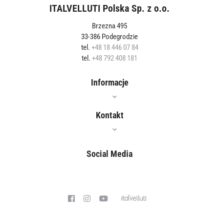
ITALVELLUTI Polska Sp. z o.o.
Brzezna 495
33-386 Podegrodzie
tel.
+48 18 446 07 84
tel.
+48 792 408 181
Informacje
Oferta
Kontakt
Jak czyścić?
Gdzie kupić?
Social Media
Właściwości
Blog
Polityka prywatności
Współpraca
Kontakt