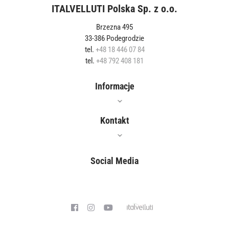
ITALVELLUTI Polska Sp. z o.o.
Brzezna 495
33-386 Podegrodzie
tel.
+48 18 446 07 84
tel.
+48 792 408 181
Informacje
Oferta
Kontakt
Jak czyścić?
Gdzie kupić?
Social Media
Właściwości
Blog
Polityka prywatności
Współpraca
Kontakt