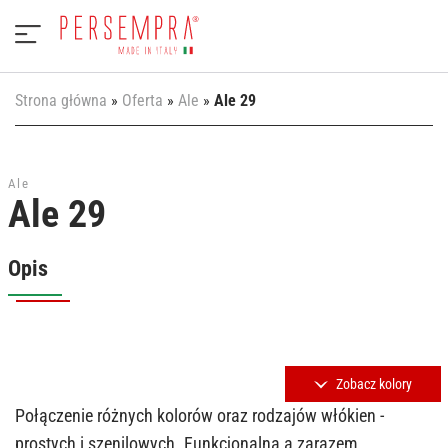
Strona główna
»
Oferta
»
Ale
»
Ale 29
Ale
Ale 29
Opis
Zobacz kolory
Połączenie różnych kolorów oraz rodzajów włókien -
prostych i szenilowych. Funkcjonalna a zarazem