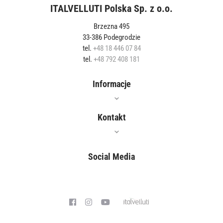
ITALVELLUTI Polska Sp. z o.o.
Brzezna 495
33-386 Podegrodzie
tel.
+48 18 446 07 84
tel.
+48 792 408 181
Informacje
Oferta
Kontakt
Jak czyścić?
Gdzie kupić?
Social Media
Właściwości
Blog
Polityka prywatności
Współpraca
Kontakt