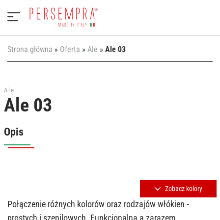
Strona główna
»
Oferta
»
Ale
»
Ale 03
Ale
Ale 03
Opis
Zobacz kolory
Połączenie różnych kolorów oraz rodzajów włókien -
prostych i szenilowych. Funkcjonalna a zarazem