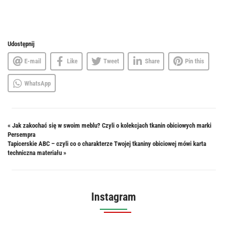
Udostępnij
E-mail
Like
Tweet
Share
Pin this
WhatsApp
«
Jak zakochać się w swoim meblu? Czyli o kolekcjach tkanin obiciowych marki
Persempra
Tapicerskie ABC – czyli co o charakterze Twojej tkaniny obiciowej mówi karta
techniczna materiału
»
Instagram