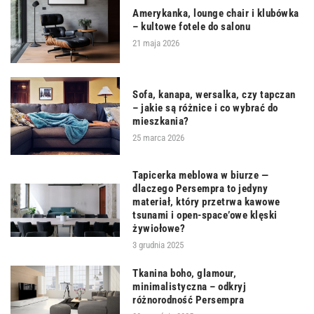
Amerykanka, lounge chair i klubówka
– kultowe fotele do salonu
21 maja 2026
Sofa, kanapa, wersalka, czy tapczan
– jakie są różnice i co wybrać do
mieszkania?
25 marca 2026
Tapicerka meblowa w biurze —
dlaczego Persempra to jedyny
materiał, który przetrwa kawowe
tsunami i open-space’owe klęski
żywiołowe?
3 grudnia 2025
Tkanina boho, glamour,
minimalistyczna – odkryj
różnorodność Persempra