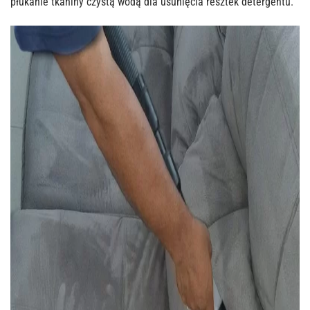
płukanie tkaniny czystą wodą dla usunięcia resztek detergentu.