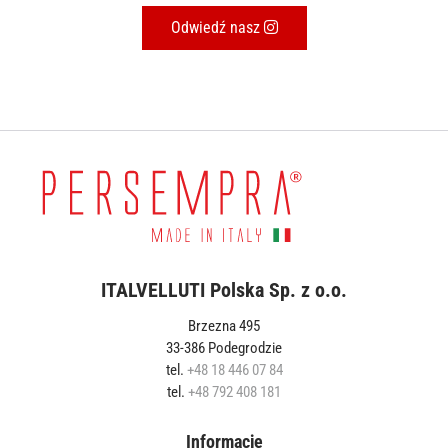
Odwiedź nasz
ITALVELLUTI Polska Sp. z o.o.
Brzezna 495
33-386 Podegrodzie
tel.
+48 18 446 07 84
tel.
+48 792 408 181
Informacje