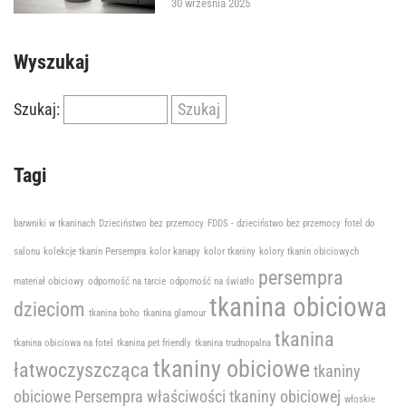
30 września 2025
Wyszukaj
Szukaj:
Tagi
barwniki w tkaninach
Dzieciństwo bez przemocy
FDDS - dzieciństwo bez przemocy
fotel do
salonu
kolekcje tkanin Persempra
kolor kanapy
kolor tkaniny
kolory tkanin obiciowych
persempra
materiał obiciowy
odporność na tarcie
odporność na światło
tkanina obiciowa
dzieciom
tkanina boho
tkanina glamour
tkanina
tkanina obiciowa na fotel
tkanina pet friendly
tkanina trudnopalna
tkaniny obiciowe
łatwoczyszcząca
tkaniny
obiciowe Persempra
właściwości tkaniny obiciowej
włoskie